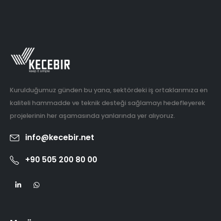
Kurulduğumuz günden bu yana, sektördeki iş ortaklarımıza en
kaliteli hammadde ve teknik desteği sağlamayı hedefleyerek
projelerinin her aşamasında yanlarında yer alıyoruz.
info@kecebir.net
+90 505 200 80 00