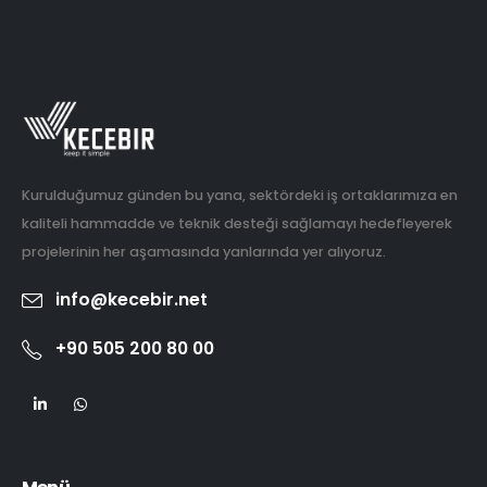
Kurulduğumuz günden bu yana, sektördeki iş ortaklarımıza en
kaliteli hammadde ve teknik desteği sağlamayı hedefleyerek
projelerinin her aşamasında yanlarında yer alıyoruz.
info@kecebir.net
+90 505 200 80 00