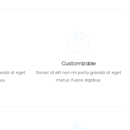
Customizable
avida at eget
Donec id elit non mi porta gravida at eget
us.
metus. Fusce dapibus.