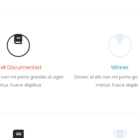
ell Documented
Winner
t non mi porta gravida at eget
Donec id elit non mi porta gr
tus. Fusce dapibus.
metus. Fusce dapib