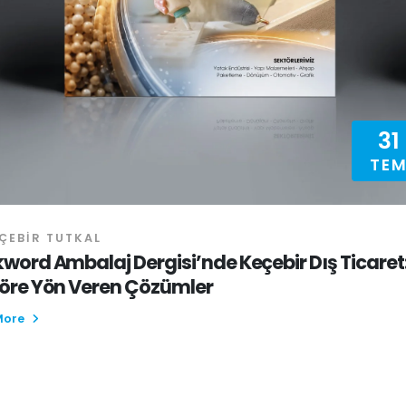
31
TE
ÇEBIR TUTKAL
word Ambalaj Dergisi’nde Keçebir Dış Ticaret
öre Yön Veren Çözümler
More